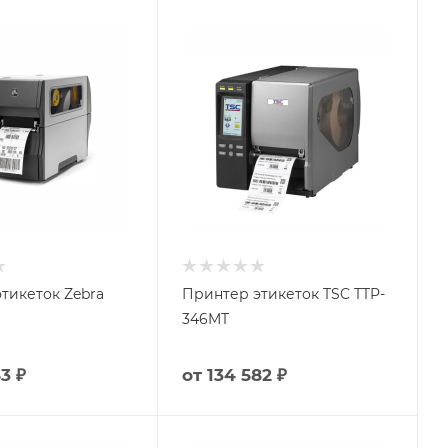
тикеток Zebra
Принтер этикеток TSC TTP-
346MT
3 ₽
от
134 582 ₽