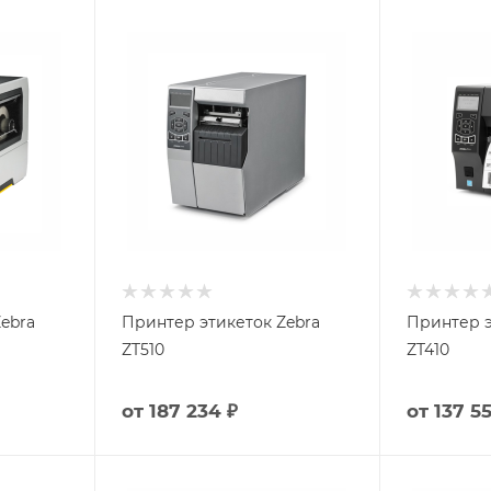
ebra
Принтер этикеток Zebra
Принтер э
ZT510
ZT410
от
187 234 ₽
от
137 55