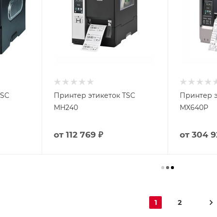
TSC
Принтер этикеток TSC
Принтер э
MH240
MX640P
от
112 769 ₽
от
304 9
1
2