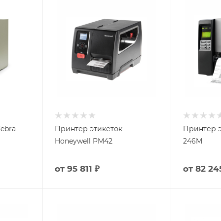
ebra
Принтер этикеток
Принтер э
Honeywell PM42
246M
от
95 811 ₽
от
82 24