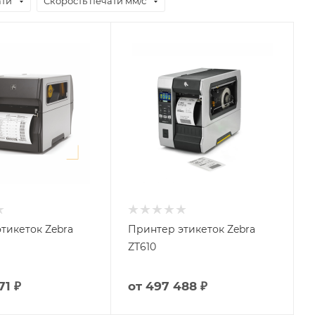
ати
Скорость печати мм/с
тикеток Zebra
Принтер этикеток Zebra
ZT610
71 ₽
от
497 488 ₽