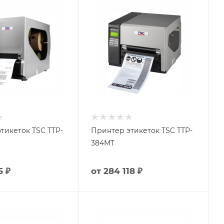
тикеток TSC TTP-
Принтер этикеток TSC TTP-
384MT
5 ₽
от
284 118 ₽