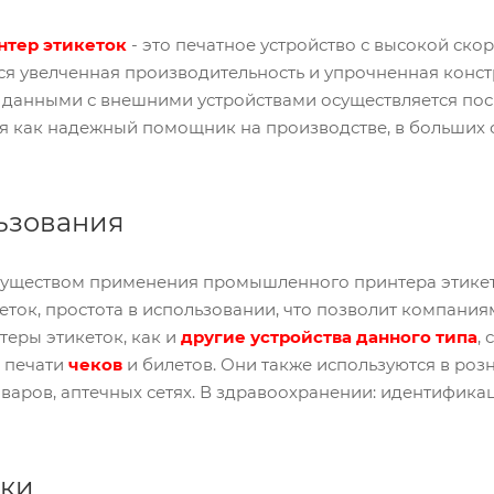
тер этикеток
- это печатное устройство с высокой ск
ся увелченная производительность и упрочненная конст
 данными с внешними устройствами осуществляется посре
я как надежный помощник на производстве, в больших с
ьзования
ществом применения промышленного принтера этикето
еток, простота в использовании, что позволит компани
ры этикеток, как и
другие устройства данного типа
,
, печати
чеков
и билетов. Они также используются в роз
оваров, аптечных сетях. В здравоохранении: идентифик
ики