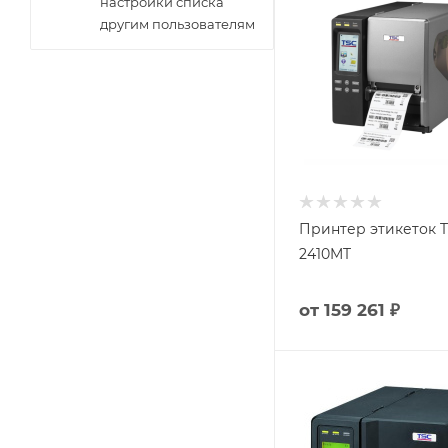
настройки списка
другим пользователям
Принтер этикеток T
2410MT
от
159 261 ₽