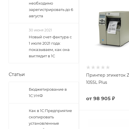
необходимо
зарегистрировать до 6
августа
30 июня 2021
Новый счет-фактура с
1 июля 2021 года:
показываем, как она
выглядит в 1С
Статьи
Принтер этикеток Z
105SL Plus
Бюджетирование в
1С:УНФ
от
98 905 ₽
Как в 1С:Предприятие
скопировать
установленные