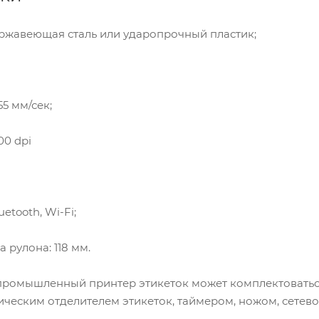
ержавеющая сталь или ударопрочный пластик;
55 мм/сек;
00 dpi
etooth, Wi-Fi;
рулона: 118 мм.
 промышленный принтер этикеток может комплектоваться
ическим отделителем этикеток, таймером, ножом, сетев