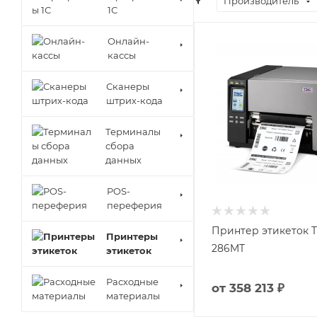
Производитель
1С
Онлайн-
кассы
Сканеры
штрих-кода
Терминалы
сбора
данных
POS-
переферия
Принтер этикеток T
Принтеры
286MT
этикеток
Расходные
от
358 213 ₽
материалы