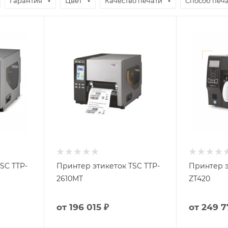
Гарантия
Цвет
Качество печати
Способ печ
SC TTP-
Принтер этикеток TSC TTP-
Принтер э
2610MT
ZT420
от
196 015 ₽
от
249 7