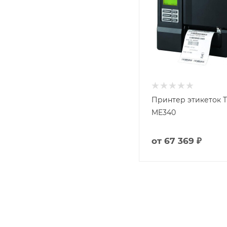
Принтер этикеток 
ME340
от
67 369 ₽