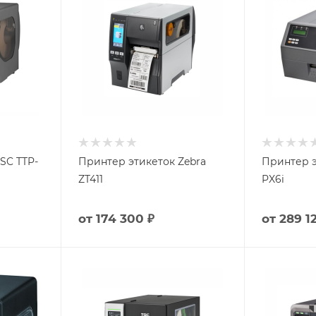
SC TTP-
Принтер этикеток Zebra
Принтер э
ZT411
PX6i
от
174 300 ₽
от
289 1