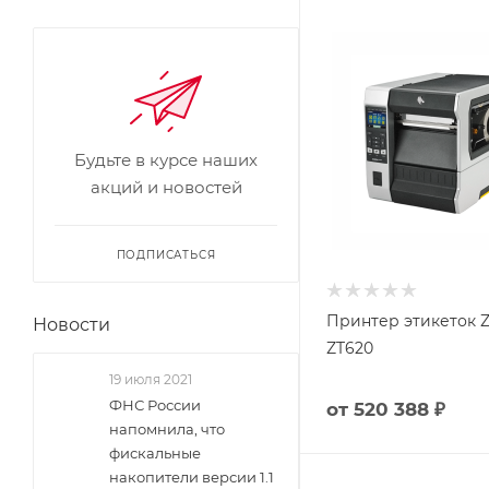
Будьте в курсе наших
акций и новостей
ПОДПИСАТЬСЯ
Принтер этикеток Z
Новости
ZT620
19 июля 2021
ФНС России
от
520 388 ₽
напомнила, что
фискальные
накопители версии 1.1