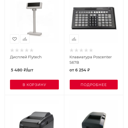
Дисплей Flytech
Клавиатура Poscenter
S67B
5 480
₽
/шт
от
6 254 ₽
В КОРЗИНУ
ПОДРОБНЕЕ