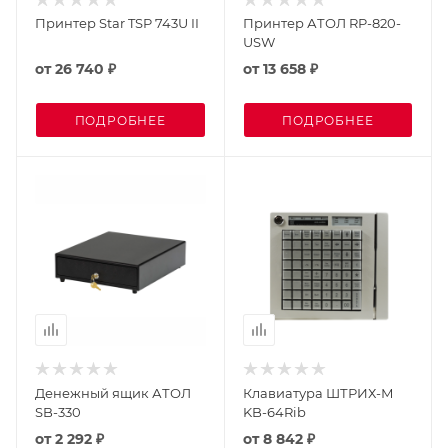
Принтер Star TSP 743U II
Принтер АТОЛ RP-820-
USW
от
26 740 ₽
от
13 658 ₽
ПОДРОБНЕЕ
ПОДРОБНЕЕ
Денежный ящик АТОЛ
Клавиатура ШТРИХ-М
SB-330
KB-64Rib
от
2 292 ₽
от
8 842 ₽