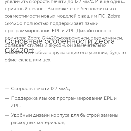
увеличить скорость печати до 127 мм/с. И еще один
приятный нюанс - Вы можете не беспокоиться о
совместимости новых моделей с вашим ПО, Zebra
GK420d полностью поддерживает языки
программирования EPL и ZPL. Дизайн нового
принтера Zebra GK420d современен, эргономичен,
Основные особенности Zebra
обладает стилем и вкусом, он замечательно
GK420d:
впишется в любые окружающие его условия, будь то
офис, склад или цех.
Скорость печати 127 мм/с,
Поддержка языков программирования EPL и
ZPL,
Удобный дизайн корпуса для быстрой замены
расходных материалов,