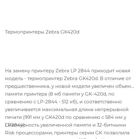
Термопринтеры Zebra GK420d
На замену принтеру Zebra LP 2844 приходит новая
модель - термопринтер Zebra GK420d. В отличие от
предшественника, у новой модели увеличен объем
памяти принтера (8 мб памяти у GK-420d, по
сравнению с LP-2844 - 512 кб), и соответственно
увеличивается максимальная длина непрерывной
печати (991 мм у GK420d по сравнению с 584 мм у
Совокупность увеличенной памяти и 32-битными
LP2844).
Risk процессорами, принтеры серии GK позволила