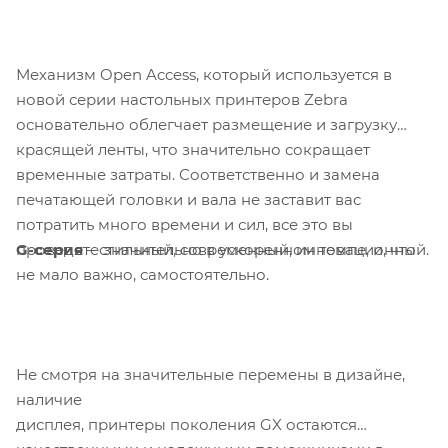
Механизм Open Access, который используется в
новой серии настольных принтеров Zebra
основательно облегчает размещение и загрузку
красящей ленты, что значительно сокращает
временные затраты. Соответственно и замена
печатающей головки и вала не заставит вас
потратить много времени и сил, все это вы
G-серия
– стильный, современный, инновационный.
проведете значительно в ускоренном темпе, и, что
не мало важно, самостоятельно.
Не смотря на значительные перемены в дизайне,
наличие
дисплея, принтеры поколения GX остаются