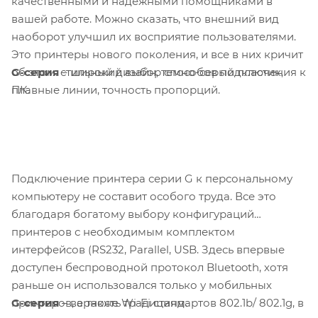
качественными и надежными помощниками в
вашей работе. Можно сказать, что внешний вид
наоборот улучшил их восприятие пользователями.
Это принтеры нового поколения, и все в них кричит
G-серия
– широкий выбор способов подключения к
об этом: стильный дизайн, темно-серый пластик,
ПК.
плавные линии, точность пропорций.
Подключение принтера серии G к персональному
компьютеру не составит особого труда. Все это
благодаря богатому выбору конфигураций
принтеров с необходимым комплектом
интерфейсов (RS232, Parallel, USB. Здесь впервые
доступен беспроводной протокол Bluetooth, хотя
раньше он использовался только у мобильных
G-серия
– верность традициям.
принтеров, а также Wi-Fi стандартов 802.1b/ 802.1g, в