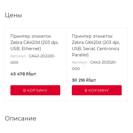
Цены
Принтер этикеток
Принтер этикеток
Zebra GK420d (203 dpi,
Zebra GK420d (203 dpi,
USB, Ethernet)
USB, Serial, Centronics
Parallel)
GK42-202220-
Артикул
:
GK42-202520-
000
Артикул
:
000
45 478
₽
/шт
30 216
₽
/шт
В КОРЗИНУ
В КОРЗИНУ
Описание